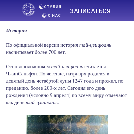
☯︎
СТУДИЯ
ЗАПИСАТЬСЯ
☯︎
О НАС
История
По официальной версии история
тай-цзицюань
насчитывает более 700 лет.
Основоположником
тай-цзицюань
считается
ЧжанСаньфэн. По легенде, патриарх родился в
девятый день четвёртой луны 1247 года и прожил, по
преданию, более 200-х лет. Сегодня его день
рождения (условно 9 апреля) по всему миру отмечают
как день
тай-цзицюань
.